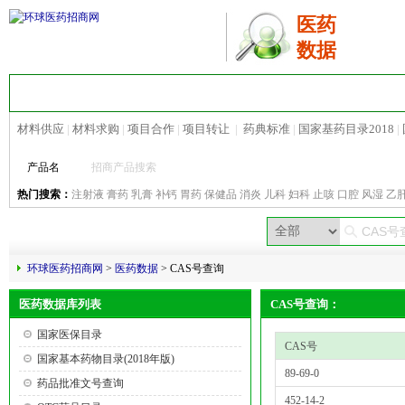
医药
数据
首 页
医药招商
地区招商
热点招商
材料供应
|
材料求购
|
项目合作
|
项目转让
|
药典标准
|
国家基药目录2018
|
产品名
热门搜索：
注射液
膏药
乳膏
补钙
胃药
保健品
消炎
儿科
妇科
止咳
口腔
风湿
乙
环球医药招商网
>
医药数据
> CAS号查询
医药数据库列表
CAS号查询：
国家医保目录
CAS号
国家基本药物目录(2018年版)
89-69-0
药品批准文号查询
452-14-2