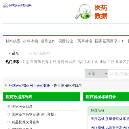
医药
数据
首 页
医药招商
地区招商
热点招商
材料供应
|
材料求购
|
项目合作
|
项目转让
|
药典标准
|
国家基药目录2018
|
产品名
热门搜索：
注射液
膏药
乳膏
补钙
胃药
保健品
消炎
儿科
妇科
止咳
口腔
风湿
乙
环球医药招商网
>
医药数据
> 医疗器械标准目录
医药数据库列表
医疗器械标准目录：
国家医保目录
标准名称
国家基本药物目录(2018年版)
医疗器械 质量管理体系 
药品批准文号查询
医疗器械 风险管理对医