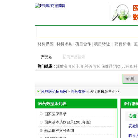
首 页
医药招商
地区招商
材料供应
|
材料求购
|
项目合作
|
项目转让
|
药典标准
|
国
产品名
热门搜索：
注射液
膏药
乳膏
补钙
胃药
保健品
消炎
儿科
妇科
环球医药招商网
>
医药数据
> 医疗器械经营企业
医药数据库列表
医疗器
国家医保目录
安徽
国家基本药物目录(2018年版)
安徽
药品批准文号查询