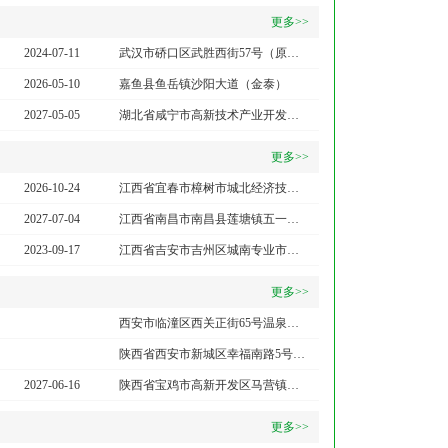
更多>>
2024-07-11
武汉市硚口区武胜西街57号（原集贤公寓北苑C栋）1层57-5号
2026-05-10
嘉鱼县鱼岳镇沙阳大道（金泰）
2027-05-05
湖北省咸宁市高新技术产业开发区旗鼓大道23号1幢301-305
更多>>
2026-10-24
江西省宜春市樟树市城北经济技术开发区医药产业孵化创业园三区21号厂房A4026室
2027-07-04
江西省南昌市南昌县莲塘镇五一路328号
2023-09-17
江西省吉安市吉州区城南专业市场钓源大道36号８幢４－17号
更多>>
西安市临潼区西关正街65号温泉花园小区3幢1单元1层10116号
陕西省西安市新城区幸福南路5号华清学府城20幢1单元10101室自北向南第二间
2027-06-16
陕西省宝鸡市高新开发区马营镇和谐路（高新四路)新城天街3幢1单元13号
更多>>