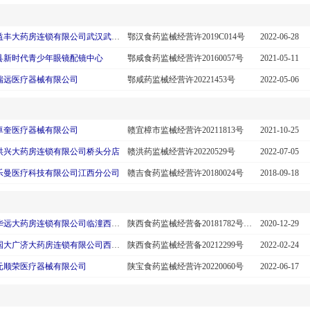
湖北益丰大药房连锁有限公司武汉武胜西路分店
鄂汉食药监械经营许2019C014号
2022-06-28
县新时代青少年眼镜配镜中心
鄂咸食药监械经营许20160057号
2021-05-11
瑞远医疗器械有限公司
鄂咸药监械经营许20221453号
2022-05-06
卓奎医疗器械有限公司
赣宜樟市监械经营许20211813号
2021-10-25
洪兴大药房连锁有限公司桥头分店
赣洪药监械经营许20220529号
2022-07-05
乐曼医疗科技有限公司江西分公司
赣吉食药监械经营许20180024号
2018-09-18
陕西华远大药房连锁有限公司临潼西关正街店
陕西食药监械经营备20181782号(已注销)
2020-12-29
陕西国大广济大药房连锁有限公司西安幸福路店
陕西食药监械经营备20212299号
2022-02-24
元顺荣医疗器械有限公司
陕宝食药监械经营许20220060号
2022-06-17