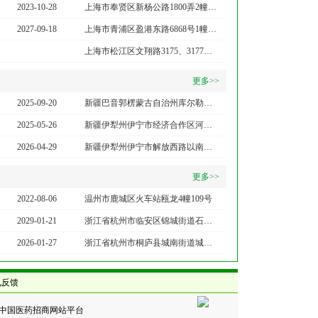
2023-10-28
上海市奉贤区新杨公路1800弄2幢2169室
2027-09-18
上海市青浦区盈港东路6868号1幢二层2397、2398室
上海市松江区文翔路3175、3177号1层112-1室
更多>>
2025-09-20
新疆巴音郭楞蒙古自治州库尔勒市经济技术开发区星凯城2号馆商铺负一层
2025-05-26
新疆伊犁州伊宁市经济合作区河北路朝南3181号森怡翡翠城住宅小区商业楼1层103号、108号商铺
2026-04-29
新疆伊犁州伊宁市解放西路以南、合作区深圳路以东金乌·紫都城1号楼106商铺
更多>>
2022-08-06
温州市鹿城区火车站瓯龙4幢109号
2029-01-21
浙江省杭州市临安区锦城街道石镜街289号3幢602室
2026-01-27
浙江省杭州市桐庐县城南街道城南路588号5楼042工位
见反馈
的中国医药招商网站平台