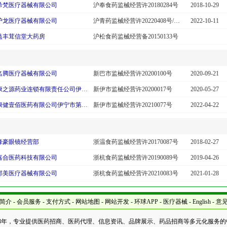
希梵医疗器械有限公司
沪奉食药监械经营许20180284号
2018-10-29
沪龙医疗器械有限公司
沪青药监械经营许20220408号/沪青药监械经营备20220450号
2022-10-11
益丰茸信堂大药房
沪松食药监械经营备20150133号
名腾医疗器械有限公司
新巴市监械经营许20200100号
2020-09-21
伊犁康之源药业连锁有限责任公司伊宁市第三百三十三门店
新伊市监械经营许20200017号
2020-05-27
新疆康健壹佰医药有限公司伊宁市第二十三门店
新伊市监械经营许20210077号
2022-04-22
锋豪眼镜经营部
浙温食药监械经营许20170087号
2018-02-27
嘉合医药科技有限公司
浙杭食药监械经营许20190089号
2019-04-26
邦美医疗器械有限公司
浙杭食药监械经营许20210083号
2021-01-28
简介
-
会员服务
-
支付方式
-
网站地图
-
网站开发
-
环球APP
-
医疗器械
-
English
-
意
03年，专业提供医药招商、医药代理、信息资讯、品牌展示、药品招商等多元化服务