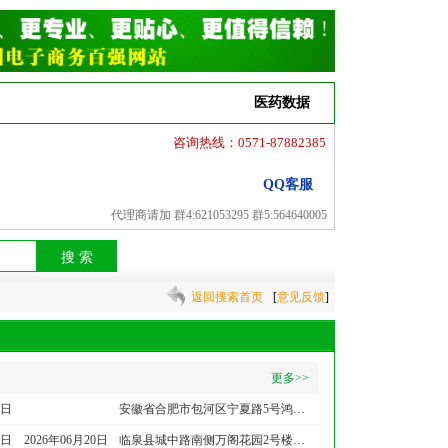
会
医药资讯
说明书
医药数据
咨询热线：0571-87882385
注册
登录
QQ客服
代理商请加
群4:621053295
群5:564640005
返回搜索首页
[
意见反馈
]
更多>>
7日
安徽省合肥市包河区宁夏路5号鸿翔产业园六号楼515室
1日
2026年06月20日
临泉县城中路南侧万阁花园2号楼北数第9间