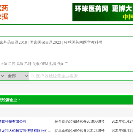
医药
数据
热点招商
电子杂志
医药代理
招标中标
医药展
家基药目录2018
|
国家医保目录2023
|
环球医药网医学教科书
发布需求
止咳
口腔
风湿
乙肝
失眠
OEM
贴牌
代加工
械经营企业：
涌鑫科技有限公司
皖合食药监械经营备20180808号
2021年01月2
临泉县龙翔大药房零售连锁有限公司雷允上店
皖阜食药监械经营备20212759号
2021年06月2