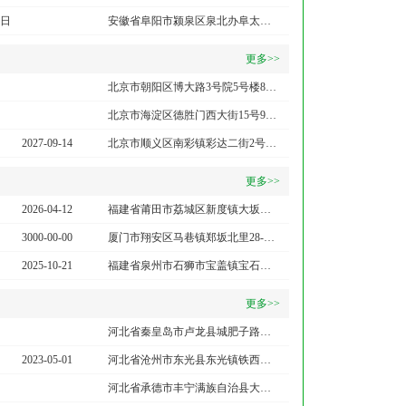
6日
安徽省阜阳市颍泉区泉北办阜太路市六建公司综合营业楼4楼
更多>>
北京市朝阳区博大路3号院5号楼8层813
北京市海淀区德胜门西大街15号9号楼2门1002室
2027-09-14
北京市顺义区南彩镇彩达二街2号5号楼102-106室
更多>>
2026-04-12
福建省莆田市荔城区新度镇大坂村上大坂102号
3000-00-00
厦门市翔安区马巷镇郑坂北里28-1-101
2025-10-21
福建省泉州市石狮市宝盖镇宝石路74-80号
更多>>
河北省秦皇岛市卢龙县城肥子路东侧
2023-05-01
河北省沧州市东光县东光镇铁西区（建设路西）
河北省承德市丰宁满族自治县大阁镇白塔村北县医院商业区1号