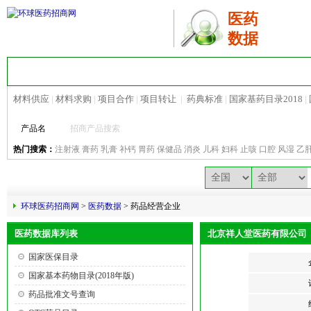
医药
数据
首 页
医药招商
地区招商
热点招商
材料供应
|
材料求购
|
项目合作
|
项目转让
|
药典标准
|
国家基药目录2018
|
产品名
热门搜索：
注射液
膏药
乳膏
补钙
胃药
保健品
消炎
儿科
妇科
止咳
口腔
风湿
乙
环球医药招商网
>
医药数据
> 药品经营企业
医药数据库列表
北京祥人堂医药有限公司
国家医保目录
国家基本药物目录(2018年版)
药品批准文号查询