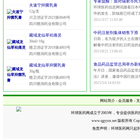
专家提醒：面对辐射市民
夫速宁抑菌乳膏
环球医药信息网讯随着日本
12g/支
件的发生，防辐射已经成了
川卫消证字2023第0049号
都在贮存防辐射药品，购买
2011/3/17 11:03:40
四川赣润药业有限公司
辐射对我国不会造成太多影
随着核泄漏事件的升级，防
中药注射剂集体销售下滑
藏域龙仙草袪痛灵
忙着买口罩买防辐射服，甚
日前，名为疑夕的人士在微
30ml+18g
也成了市民抢购的热点。复
解毒中药注射剂红日药业的
赣卫消证字2019第d003号
志俊教授表示，这些都没什
（）康缘药业的热毒灵（）
2015/8/21 13:00:41
四川赣润药业有限公司
情况，确实有核辐射物影响
个位数增长，中药注射剂退
时间，在此之前或在此之后
时之间引发极大关注，中药
食品药品监管总局举办新
藏域龙仙草抑菌乳膏
们先来看看目前中药注射剂
年月日，国家食品药品监管
30g/瓶
在公布年的半年报，疑夕上
法》讲座，邀请中国行政法
赣卫消证字2019第d003号
些上市公司的年报数据中得
校长博士研究生导师马怀德
2015/5/4 14:03:01
四川赣润药业有限公司
业年年报显示，血必净注射
读。焦红副局长出席。马怀
长，相比较，年上半年的营
《行政诉讼法》，以及食品
网站简介
-
会员服务
-
支
际，介绍了《行政诉讼法》
案范围提高管辖法院级别行
环球医药网成立于2003年，专业提供医
决定成为共同被告审理程序
化的“规则意识程序意识证据
www.qgyyzs.net 版权所有
识。各省（区市）食品药品
免责声明：环球医药网只起到
关